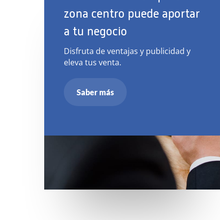
zona centro puede aportar
a tu negocio
Disfruta de ventajas y publicidad y
eleva tus venta.
Saber más