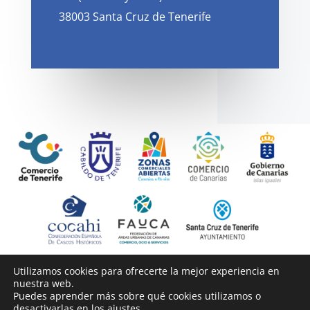
38003 Santa Cruz de Tenerife
Utilizamos cookies para ofrecerte la mejor experiencia en
Copyright © 2025
zonacentro
| Todos los derechos reservados
nuestra web.
Puedes aprender más sobre qué cookies utilizamos o
|
Aviso Legal y Condiciones de uso
|
Política de Privacidad
|
desactivarlas en los
ajustes
.