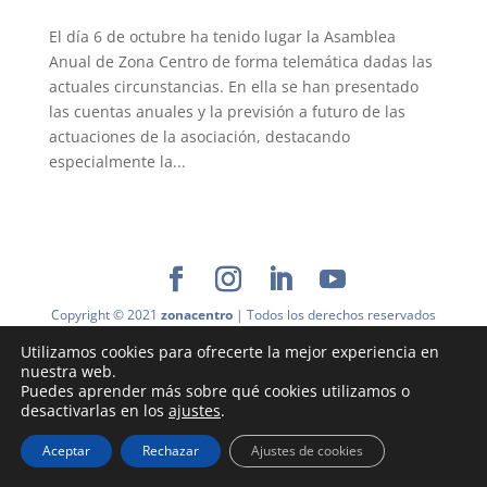
El día 6 de octubre ha tenido lugar la Asamblea
Anual de Zona Centro de forma telemática dadas las
actuales circunstancias. En ella se han presentado
las cuentas anuales y la previsión a futuro de las
actuaciones de la asociación, destacando
especialmente la...
Copyright © 2021
zonacentro
| Todos los derechos reservados
|
Aviso Legal y Condiciones de uso
|
Política de Privacidad
|
Utilizamos cookies para ofrecerte la mejor experiencia en
Política de Cookies
nuestra web.
Desarrollado por
SoyDigital Network, S.L.U.
Puedes aprender más sobre qué cookies utilizamos o
desactivarlas en los
ajustes
.
Aceptar
Rechazar
Ajustes de cookies